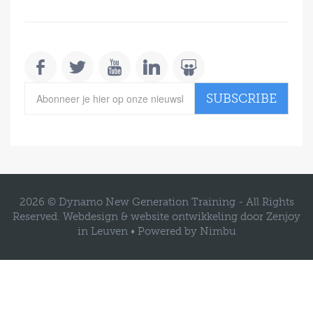
SUBSCRIBE
2026 © Dynamo New Generation Training -
All Rights
Reserved.
Webdesign & website ontwikkeling door Zenjoy
in Leuven
•
Powered by Nimbu