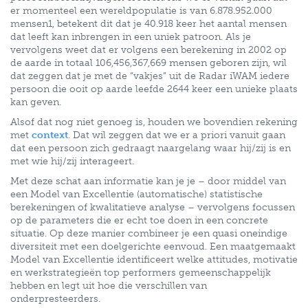
er momenteel een wereldpopulatie is van 6.878.952.000
mensen1, betekent dit dat je 40.918 keer het aantal mensen
dat leeft kan inbrengen in een uniek patroon. Als je
vervolgens weet dat er volgens een berekening in 2002 op
de aarde in totaal 106,456,367,669 mensen geboren zijn, wil
dat zeggen dat je met de “vakjes” uit de Radar iWAM iedere
persoon die ooit op aarde leefde 2644 keer een unieke plaats
kan geven.
Alsof dat nog niet genoeg is, houden we bovendien rekening
met
context
. Dat wil zeggen dat we er a priori vanuit gaan
dat een persoon zich gedraagt naargelang waar hij/zij is en
met wie hij/zij interageert.
Met deze schat aan informatie kan je je – door middel van
een Model van Excellentie (automatische) statistische
berekeningen of kwalitatieve analyse – vervolgens focussen
op de parameters die er echt toe doen in een concrete
situatie. Op deze manier combineer je een quasi oneindige
diversiteit met een doelgerichte eenvoud. Een maatgemaakt
Model van Excellentie identificeert welke attitudes, motivatie
en werkstrategieën top performers gemeenschappelijk
hebben en legt uit hoe die verschillen van
onderpresteerders.