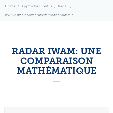
Home
/
Approche & outils
/
Radar
/
iWAM: une comparaison mathématique
RADAR IWAM: UNE
COMPARAISON
MATHÉMATIQUE