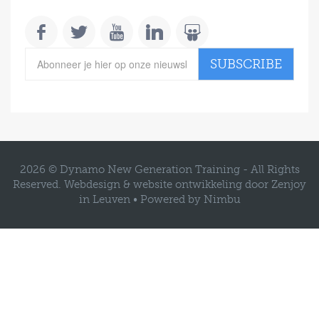
SUBSCRIBE
2026 © Dynamo New Generation Training -
All Rights
Reserved.
Webdesign & website ontwikkeling door Zenjoy
in Leuven
•
Powered by Nimbu