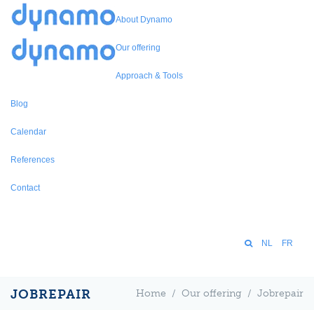
About Dynamo
Our offering
Approach & Tools
Blog
Calendar
References
Contact
NL
FR
JOBREPAIR
Home
/
Our offering
/
Jobrepair