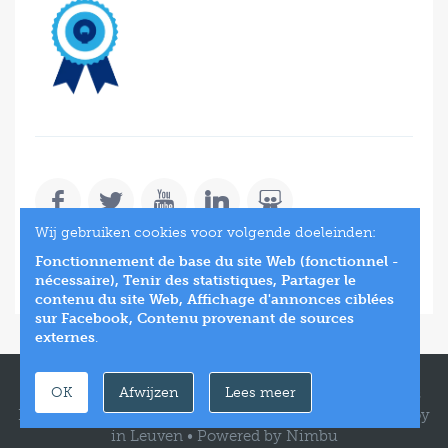
Wij gebruiken cookies voor volgende doeleinden:
SUBSCRIBE
Fonctionnement de base du site Web (fonctionnel -
nécessaire), Tenir des statistiques, Partager le
contenu du site Web, Affichage d'annonces ciblées
sur Facebook, Contenu provenant de sources
externes
.
OK
Afwijzen
Lees meer
2026 © Dynamo New Generation Training -
All Rights
Reserved.
Webdesign & website ontwikkeling door Zenjoy
in Leuven
•
Powered by Nimbu