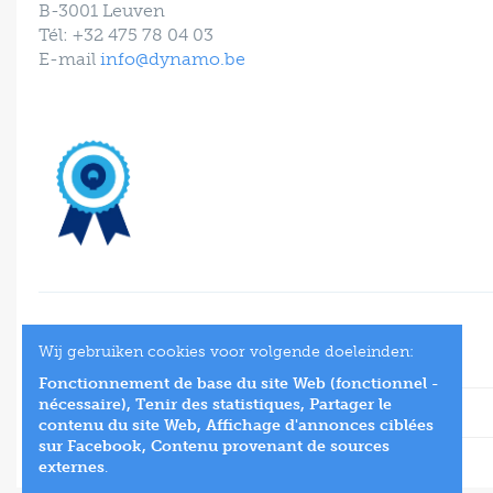
B-3001 Leuven
Tél: +32 475 78 04 03
E-mail
info@dynamo.be
Wij gebruiken cookies voor volgende doeleinden:
Fonctionnement de base du site Web (fonctionnel -
nécessaire), Tenir des statistiques, Partager le
contenu du site Web, Affichage d'annonces ciblées
sur Facebook, Contenu provenant de sources
externes
.