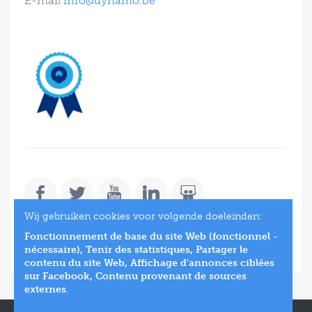
E-mail
info@dynamo.be
Wij gebruiken cookies voor volgende doeleinden:
SUBSCRIBE
Fonctionnement de base du site Web (fonctionnel -
nécessaire), Tenir des statistiques, Partager le
contenu du site Web, Affichage d'annonces ciblées
sur Facebook, Contenu provenant de sources
externes
.