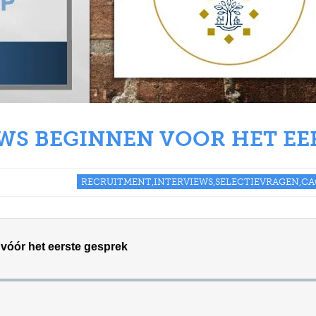
S BEGINNEN VOOR HET EE
RECRUITMENT,INTERVIEWS,SELECTIEVRAGEN,C