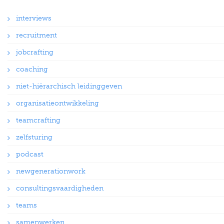
interviews
recruitment
jobcrafting
coaching
niet-hiërarchisch leidinggeven
organisatieontwikkeling
teamcrafting
zelfsturing
podcast
newgenerationwork
consultingsvaardigheden
teams
samenwerken