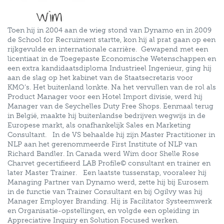
Toen hij in 2004 aan de wieg stond van Dynamo en in 2009
de School for Recruiment startte, kon hij al prat gaan op een
rijkgevulde en internationale carrière. Gewapend met een
licentiaat in de Toegepaste Economische Wetenschappen en
een extra kandidaatsdiploma Industrieel Ingenieur, ging hij
aan de slag op het kabinet van de Staatsecretaris voor
KMO’s. Het buitenland lonkte. Na het vervullen van de rol als
Product Manager voor een Hotel Import divisie, werd hij
Manager van de Seychelles Duty Free Shops. Eenmaal terug
in België, maakte hij buitenlandse bedrijven wegwijs in de
Europese markt, als onafhankelijk Sales en Marketing
Consultant. In de VS behaalde hij zijn Master Practitioner in
NLP aan het gerenommeerde First Institute of NLP van
Richard Bandler. In Canada werd Wim door Shelle Rose
Charvet gecertifieerd LAB Profile© consultant en trainer en
later Master Trainer. Een laatste tussenstap, vooraleer hij
Managing Partner van Dynamo werd, zette hij bij Eurosem
in de functie van Trainer Consultant en bij Ogilvy was hij
Manager Employer Branding. Hij is Facilitator Systeemwerk
en Organisatie-opstellingen, en volgde een opleiding in
Appreciative Inquiry en Solution Focused werken.